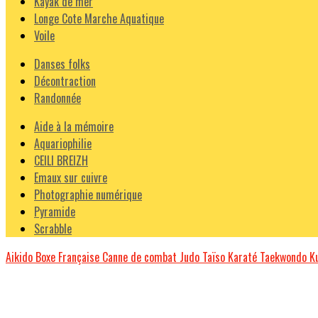
Kayak de mer
Longe Cote Marche Aquatique
Voile
Danses folks
Décontraction
Randonnée
Aide à la mémoire
Aquariophilie
CEILI BREIZH
Emaux sur cuivre
Photographie numérique
Pyramide
Scrabble
Aikido
Boxe Française
Canne de combat
Judo Taïso
Karaté
Taekwondo
K