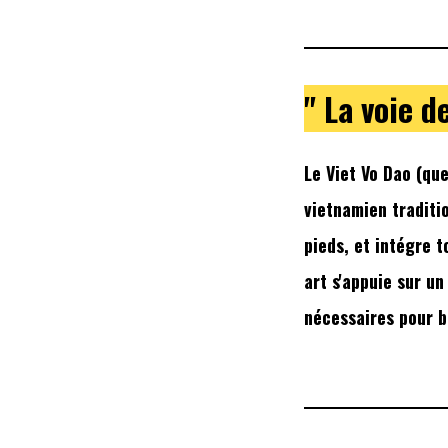
"
La voie d
Le Viet Vo Dao (que
vietnamien traditi
pieds, et intégre t
art s'appuie sur un
nécessaires pour b