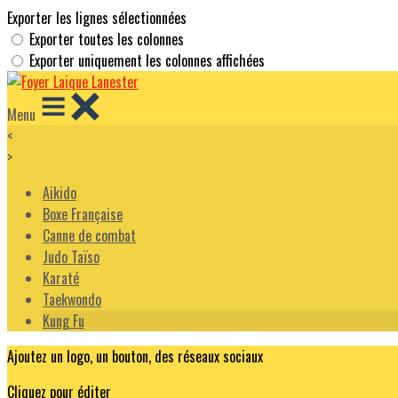
Exporter les lignes sélectionnées
Exporter toutes les colonnes
Exporter uniquement les colonnes affichées
Menu
<
>
Aikido
Boxe Française
Canne de combat
Judo Taïso
Karaté
Taekwondo
Kung Fu
Ajoutez un logo, un bouton, des réseaux sociaux
Cliquez pour éditer