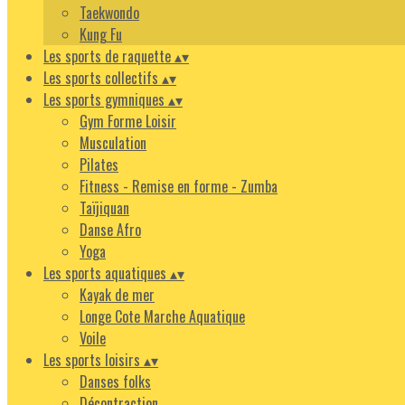
Taekwondo
Kung Fu
Les sports de raquette
▴
▾
Les sports collectifs
▴
▾
Les sports gymniques
▴
▾
Gym Forme Loisir
Musculation
Pilates
Fitness - Remise en forme - Zumba
Taïjiquan
Danse Afro
Yoga
Les sports aquatiques
▴
▾
Kayak de mer
Longe Cote Marche Aquatique
Voile
Les sports loisirs
▴
▾
Danses folks
Décontraction