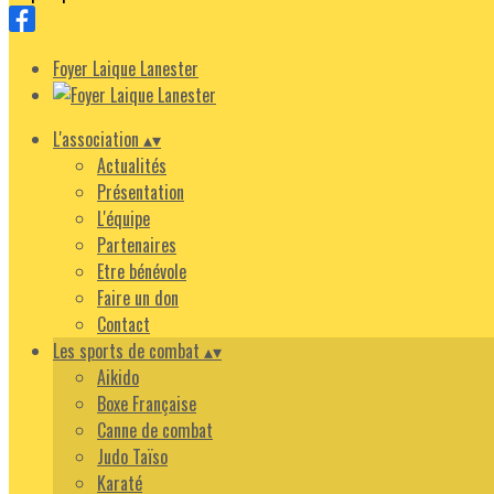
Foyer Laique Lanester
L'association
▴
▾
Actualités
Présentation
L'équipe
Partenaires
Etre bénévole
Faire un don
Contact
Les sports de combat
▴
▾
Aikido
Boxe Française
Canne de combat
Judo Taïso
Karaté