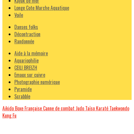
Kayak de mer
Longe Cote Marche Aquatique
Voile
Danses folks
Décontraction
Randonnée
Aide à la mémoire
Aquariophilie
CEILI BREIZH
Emaux sur cuivre
Photographie numérique
Pyramide
Scrabble
Aikido
Boxe Française
Canne de combat
Judo Taïso
Karaté
Taekwondo
Kung Fu