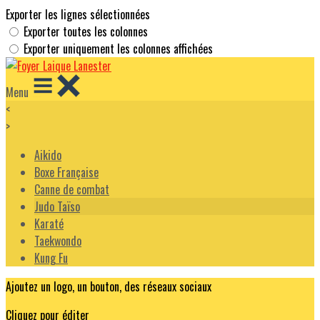
Exporter les lignes sélectionnées
Exporter toutes les colonnes
Exporter uniquement les colonnes affichées
Menu
<
>
Aikido
Boxe Française
Canne de combat
Judo Taïso
Karaté
Taekwondo
Kung Fu
Ajoutez un logo, un bouton, des réseaux sociaux
Cliquez pour éditer