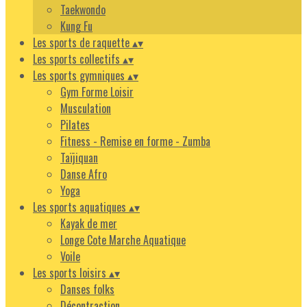
Taekwondo
Kung Fu
Les sports de raquette
▴
▾
Les sports collectifs
▴
▾
Les sports gymniques
▴
▾
Gym Forme Loisir
Musculation
Pilates
Fitness - Remise en forme - Zumba
Taïjiquan
Danse Afro
Yoga
Les sports aquatiques
▴
▾
Kayak de mer
Longe Cote Marche Aquatique
Voile
Les sports loisirs
▴
▾
Danses folks
Décontraction