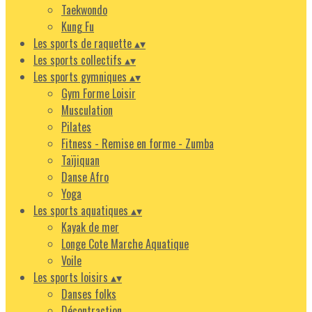
Taekwondo
Kung Fu
Les sports de raquette
▴
▾
Les sports collectifs
▴
▾
Les sports gymniques
▴
▾
Gym Forme Loisir
Musculation
Pilates
Fitness - Remise en forme - Zumba
Taïjiquan
Danse Afro
Yoga
Les sports aquatiques
▴
▾
Kayak de mer
Longe Cote Marche Aquatique
Voile
Les sports loisirs
▴
▾
Danses folks
Décontraction