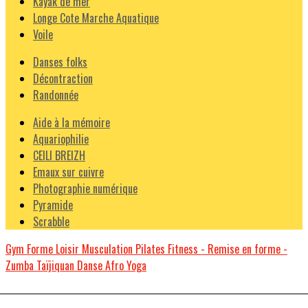
Kayak de mer
Longe Cote Marche Aquatique
Voile
Danses folks
Décontraction
Randonnée
Aide à la mémoire
Aquariophilie
CEILI BREIZH
Emaux sur cuivre
Photographie numérique
Pyramide
Scrabble
Gym Forme Loisir
Musculation
Pilates
Fitness - Remise en forme -
Zumba
Taïjiquan
Danse Afro
Yoga