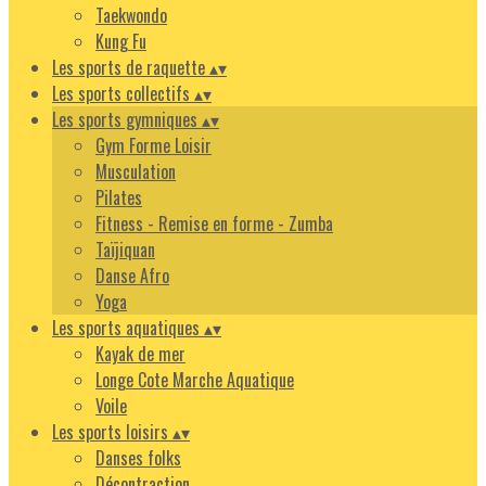
Taekwondo
Kung Fu
Les sports de raquette
▴
▾
Les sports collectifs
▴
▾
Les sports gymniques
▴
▾
Gym Forme Loisir
Musculation
Pilates
Fitness - Remise en forme - Zumba
Taïjiquan
Danse Afro
Yoga
Les sports aquatiques
▴
▾
Kayak de mer
Longe Cote Marche Aquatique
Voile
Les sports loisirs
▴
▾
Danses folks
Décontraction