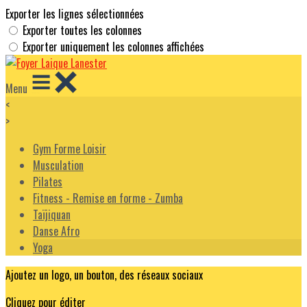
Exporter les lignes sélectionnées
Exporter toutes les colonnes
Exporter uniquement les colonnes affichées
Menu
<
>
Gym Forme Loisir
Musculation
Pilates
Fitness - Remise en forme - Zumba
Taïjiquan
Danse Afro
Yoga
Ajoutez un logo, un bouton, des réseaux sociaux
Cliquez pour éditer