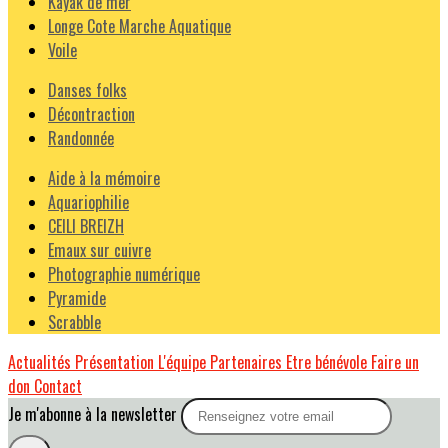
Kayak de mer
Longe Cote Marche Aquatique
Voile
Danses folks
Décontraction
Randonnée
Aide à la mémoire
Aquariophilie
CEILI BREIZH
Emaux sur cuivre
Photographie numérique
Pyramide
Scrabble
Actualités
Présentation
L'équipe
Partenaires
Etre bénévole
Faire un
don
Contact
Je m'abonne à la newsletter