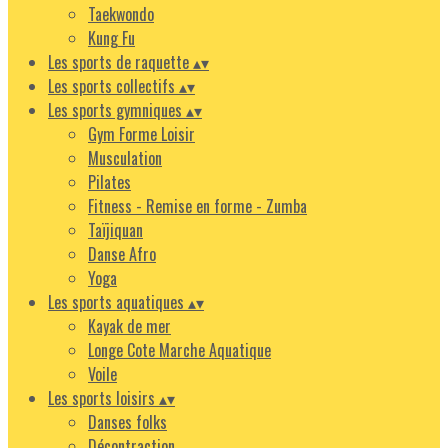
Taekwondo
Kung Fu
Les sports de raquette
▴
▾
Les sports collectifs
▴
▾
Les sports gymniques
▴
▾
Gym Forme Loisir
Musculation
Pilates
Fitness - Remise en forme - Zumba
Taïjiquan
Danse Afro
Yoga
Les sports aquatiques
▴
▾
Kayak de mer
Longe Cote Marche Aquatique
Voile
Les sports loisirs
▴
▾
Danses folks
Décontraction