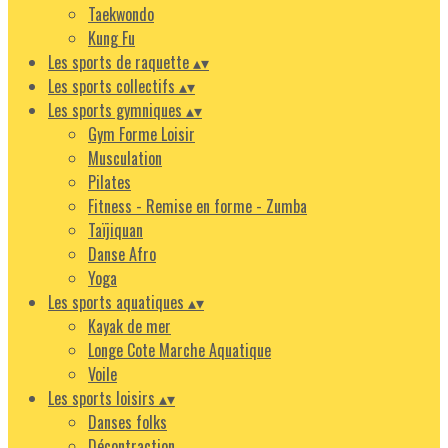
Taekwondo
Kung Fu
Les sports de raquette
▴
▾
Les sports collectifs
▴
▾
Les sports gymniques
▴
▾
Gym Forme Loisir
Musculation
Pilates
Fitness - Remise en forme - Zumba
Taïjiquan
Danse Afro
Yoga
Les sports aquatiques
▴
▾
Kayak de mer
Longe Cote Marche Aquatique
Voile
Les sports loisirs
▴
▾
Danses folks
Décontraction