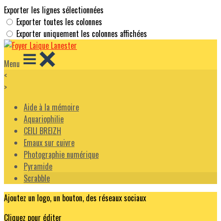
Exporter les lignes sélectionnées
Exporter toutes les colonnes
Exporter uniquement les colonnes affichées
Menu
<
>
Aide à la mémoire
Aquariophilie
CEILI BREIZH
Emaux sur cuivre
Photographie numérique
Pyramide
Scrabble
Ajoutez un logo, un bouton, des réseaux sociaux
Cliquez pour éditer