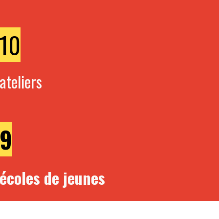
10
ateliers
9
écoles de jeunes