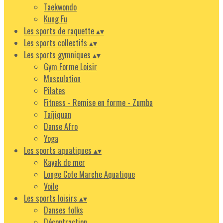
Taekwondo
Kung Fu
Les sports de raquette
▴
▾
Les sports collectifs
▴
▾
Les sports gymniques
▴
▾
Gym Forme Loisir
Musculation
Pilates
Fitness - Remise en forme - Zumba
Taïjiquan
Danse Afro
Yoga
Les sports aquatiques
▴
▾
Kayak de mer
Longe Cote Marche Aquatique
Voile
Les sports loisirs
▴
▾
Danses folks
Décontraction