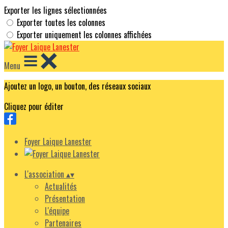
Exporter les lignes sélectionnées
Exporter toutes les colonnes
Exporter uniquement les colonnes affichées
Menu
Ajoutez un logo, un bouton, des réseaux sociaux
Cliquez pour éditer
Foyer Laique Lanester
L'association
▴
▾
Actualités
Présentation
L'équipe
Partenaires